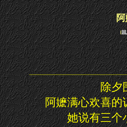
阿
[
回
除夕
阿嬷满心欢喜的
她说有三个