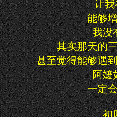
让我在
能够
我没
其实那天的
甚至觉得能够遇
阿嬷
一定
初