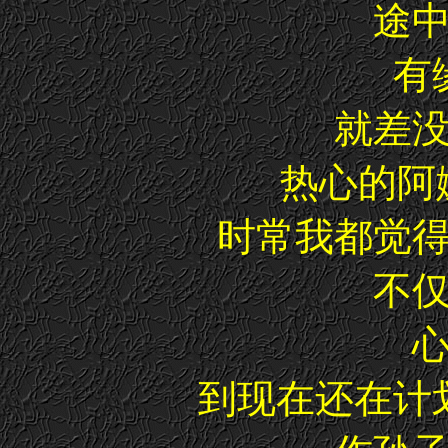
途
有
就差
热心的阿嬷
时常我都觉
不
到现在还在计