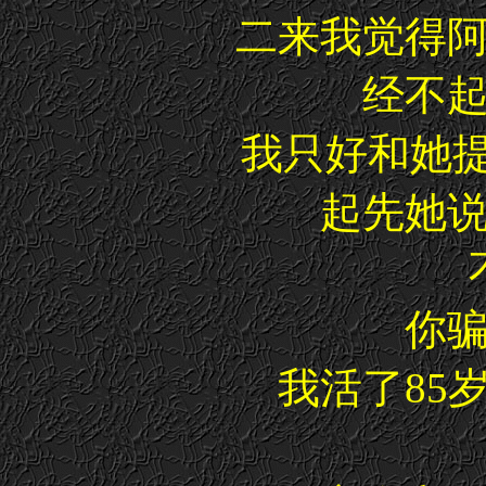
二来我觉得
经不
我只好和她提起
起先她
你
我活了85