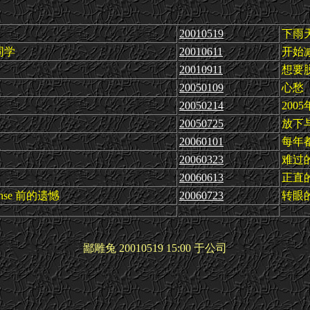
20010519
下雨
同学
20010611
开始
20010911
想要
20050109
心愁
20050214
200
20050725
放下
20060101
每年
20060323
难过
20060613
正直
sense 前的遗憾
20060723
转眼
鄙雕兔 20010519 15:00 于公司