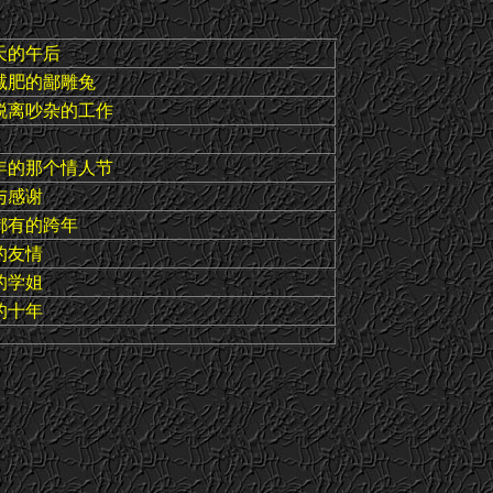
天的午后
减肥的鄙雕兔
脱离吵杂的工作
5年的那个情人节
与感谢
都有的跨年
的友情
的学姐
的十年